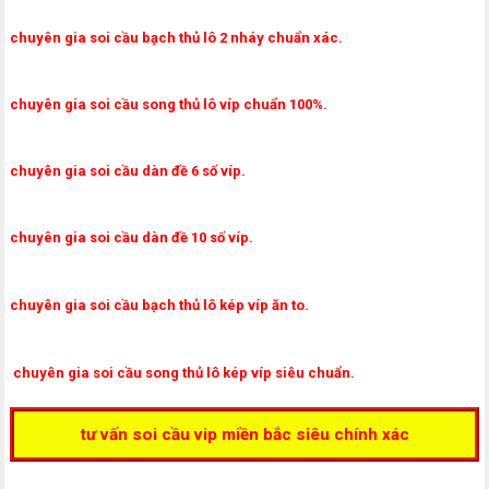
chuyên gia soi cầu bạch thủ lô 2 nháy chuẩn xác.
chuyên gia soi cầu song thủ lô víp chuẩn 100%.
chuyên gia soi cầu dàn đề 6 số víp.
chuyên gia soi cầu dàn đề 10 số víp.
chuyên gia soi cầu bạch thủ lô kép víp ăn to.
chuyên gia soi cầu song thủ lô kép víp siêu chuẩn.
tư vấn soi cầu vip miền bắc siêu chính xác