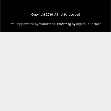
Copyright 2016. All rights reserved
Proudly powered by WordPress
|
Profitmag by
Rigorous Themes