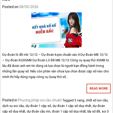
Posted on
08/05/2026
Dự đoán lô đề mb 12/12 – Dự đoán kqxs chuẩn xác ở Dự đoán MB 12/12
– Dự đoán KQXSMB Dự Đoán Lô Đề MB 12/12 Công cụ quay thử XSMB từ
lâu đã được anh em tin dùng và lựa chọn là người bạn đồng hành trong
những lần quay số. Nếu còn phân vân chưa lựa chọn được cặp số nào cho
mình thì hãy dùng ngay công cụ Quay thử xổ…
READ MORE
Posted in
Phương pháp soi cầu chuẩn
Tagged
3 cang
,
chốt số soi cầu
,
dịch vụ soi cầu
,
dự đoán 1 cặp số
,
dự đoán 1 cặp số duy nhất
,
dự đoán
cặp số duy nhất
,
dự đoán cầu mn
,
đoán 1 cặp số duy nhất
,
lấy số đề
,
soi 3