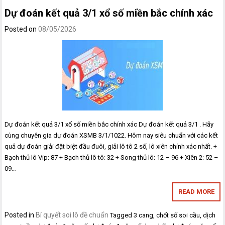
Dự đoán kết quả 3/1 xổ số miền bắc chính xác
Posted on
08/05/2026
Dự đoán kết quả 3/1 xổ số miền bắc chính xác Dự đoán kết quả 3/1 . Hãy
cùng chuyên gia dự đoán XSMB 3/1/1022. Hôm nay siêu chuẩn với các kết
quả dự đoán giải đặt biệt đầu đuôi, giải lô tô 2 số, lô xiên chính xác nhất. +
Bạch thủ lô Vip: 87 + Bạch thủ lô tô: 32 + Song thủ lô: 12 – 96 + Xiên 2: 52 –
09…
READ MORE
Posted in
Bí quyết soi lô đề chuẩn
Tagged
3 cang
,
chốt số soi cầu
,
dịch