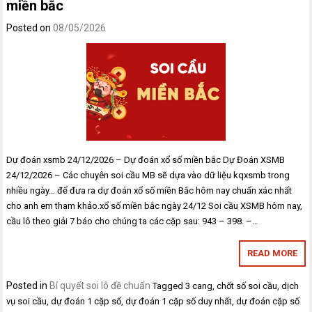
miền bắc
Posted on
08/05/2026
Dự đoán xsmb 24/12/2026 – Dự đoán xổ số miền bắc Dự Đoán XSMB
24/12/2026 – Các chuyên soi cầu MB sẽ dựa vào dữ liệu kqxsmb trong
nhiều ngày… để đưa ra dự đoán xổ số miền Bắc hôm nay chuẩn xác nhất
cho anh em tham khảo.xổ số miền bắc ngày 24/12 Soi cầu XSMB hôm nay,
cầu lô theo giải 7 báo cho chúng ta các cặp sau: 943 – 398. –…
READ MORE
Posted in
Bí quyết soi lô đề chuẩn
Tagged
3 cang
,
chốt số soi cầu
,
dịch
vụ soi cầu
,
dự đoán 1 cặp số
,
dự đoán 1 cặp số duy nhất
,
dự đoán cặp số