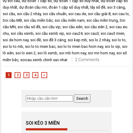
vụ soi cầu
,
dự đoán 1 cặp số
,
dự đoán 1 cặp số duy nhất
,
dự đoán cặp số
duy nhất
,
dự đoán cầu mn
,
đoán 1 cặp số duy nhất
,
lấy số đề
,
soi 3 càng
,
soi cầu
,
soi cầu 2 nháy
,
soi cầu chuẩn
,
soi cau de
,
soi cầu giải 8
,
soi cau lo
,
Soi cầu MB
,
soi cầu miền bắc
,
soi cầu miền nam
,
soi cầu miền trung
,
Soi
cầu MN
,
soi cầu số đề
,
soi cầu vip
,
soi cầu xiên
,
soi cầu xiên 2
,
soi cau xiu
chu
,
soi cầu xsmb
,
soi cầu xsmb vip
,
soi cau24
,
soi cau3
,
soi cau3 mien
,
soi de hom nay
,
soi đề
,
soi đề 3 càng
,
soi kep mb
,
soi lo 2 nháy
,
soi lo to
,
soi lo to mb
,
soi lo to mien bac
,
soi lo to mien bac hom nay
,
soi lo vip
,
soi
lô xiên
,
soi lo xien 2
,
soi lô xsmb
,
soi mb hom nay
,
soi mn hom nay
,
soi số
2 Comments
miền bắc
,
soicau xsmb chinh xac nhat
1
2
3
4
»
Search
SOI KÈO 3 MIỀN