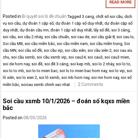
READ MORE
Posted in
Bí quyết soi lô đề chuẩn
Tagged
3 cang
,
chốt số soi cầu
,
dịch
vụ soi cầu
,
dự đoán 1 cặp số
,
dự đoán 1 cặp số duy nhất
,
dự đoán cặp số
duy nhất
,
dự đoán cầu mn
,
đoán 1 cặp số duy nhất
,
lấy số đề
,
soi 3 càng
,
soi cầu
,
soi cầu 2 nháy
,
soi cầu chuẩn
,
soi cau de
,
soi cầu giải 8
,
soi cau lo
,
Soi cầu MB
,
soi cầu miền bắc
,
soi cầu miền nam
,
soi cầu miền trung
,
Soi
cầu MN
,
soi cầu số đề
,
soi cầu vip
,
soi cầu xiên
,
soi cầu xiên 2
,
soi cau xiu
chu
,
soi cầu xsmb
,
soi cầu xsmb vip
,
soi cau24
,
soi cau3
,
soi cau3 mien
,
soi de hom nay
,
soi đề
,
soi đề 3 càng
,
soi kep mb
,
soi lo 2 nháy
,
soi lo to
,
soi lo to mb
,
soi lo to mien bac
,
soi lo to mien bac hom nay
,
soi lo vip
,
soi
lô xiên
,
soi lo xien 2
,
soi lô xsmb
,
soi mb hom nay
,
soi mn hom nay
,
soi số
2 Comments
miền bắc
,
soicau xsmb chinh xac nhat
Soi cầu xsmb 10/1/2026 – đoán số kqxs miền
bắc
Posted on
08/05/2026