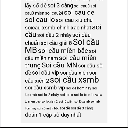
soi 3 càng
lấy số đề
soi cau3
soi
soi cau de
cau3 mien
soi cau24
soi cau lo
soi cau xiu chu
soi
soicau xsmb chinh xac nhat
cầu
soi cầu
soi cầu 2 nháy
Soi cầu
chuẩn
soi cầu giải 8
MB
soi cầu miền bắc
soi
soi cầu miền
cầu miền nam
Soi cầu MN
trung
soi cầu số
soi cầu vip
đề
soi cầu xiên
soi
soi cầu xsmb
cầu xiên 2
soi cầu xsmb vip
soi de hom nay
soi
soi lo 2 nháy
kep mb
soi lo to
soi lo to mb
soi lo
soi lô xiên
to mien bac
soi lo xien 2
soi lô xsmb
soi mb
soi đề
soi đề 3 càng
hom nay
soi số miền bắc
đoán 1 cặp số duy nhất