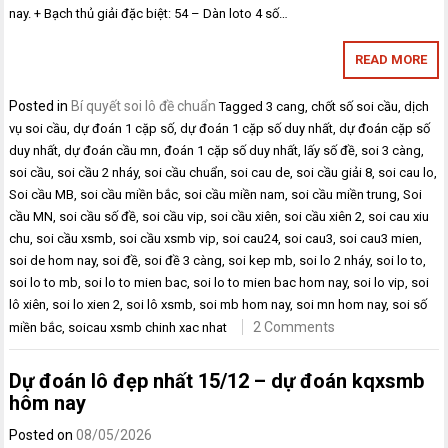
nay. + Bạch thủ giải đặc biệt: 54 – Dàn loto 4 số…
READ MORE
Posted in
Bí quyết soi lô đề chuẩn
Tagged
3 cang
,
chốt số soi cầu
,
dịch
vụ soi cầu
,
dự đoán 1 cặp số
,
dự đoán 1 cặp số duy nhất
,
dự đoán cặp số
duy nhất
,
dự đoán cầu mn
,
đoán 1 cặp số duy nhất
,
lấy số đề
,
soi 3 càng
,
soi cầu
,
soi cầu 2 nháy
,
soi cầu chuẩn
,
soi cau de
,
soi cầu giải 8
,
soi cau lo
,
Soi cầu MB
,
soi cầu miền bắc
,
soi cầu miền nam
,
soi cầu miền trung
,
Soi
cầu MN
,
soi cầu số đề
,
soi cầu vip
,
soi cầu xiên
,
soi cầu xiên 2
,
soi cau xiu
chu
,
soi cầu xsmb
,
soi cầu xsmb vip
,
soi cau24
,
soi cau3
,
soi cau3 mien
,
soi de hom nay
,
soi đề
,
soi đề 3 càng
,
soi kep mb
,
soi lo 2 nháy
,
soi lo to
,
soi lo to mb
,
soi lo to mien bac
,
soi lo to mien bac hom nay
,
soi lo vip
,
soi
lô xiên
,
soi lo xien 2
,
soi lô xsmb
,
soi mb hom nay
,
soi mn hom nay
,
soi số
2 Comments
miền bắc
,
soicau xsmb chinh xac nhat
Dự đoán lô đẹp nhất 15/12 – dự đoán kqxsmb
hôm nay
Posted on
08/05/2026