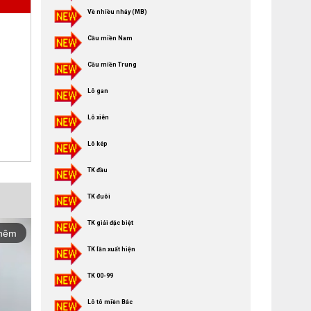
Về nhiều nháy (MB)
Cầu miền Nam
Cầu miền Trung
Lô gan
Lô xiên
Lô kép
TK đầu
TK đuôi
TK giải đặc biệt
TK lần xuất hiện
TK 00-99
Lô tô miền Bắc