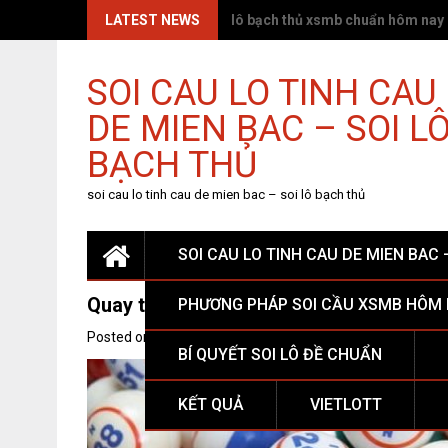
Skip
LATEST NEWS
xiên 4 lô xsmb chuẩn hôm nay ch
to
content
SOI CAU LO TINH CAU
DE MIEN BAC – SOI L
BẠCH THỦ
soi cau lo tinh cau de mien bac – soi lô bạch thủ
SOI CAU LO TINH CAU DE MIEN BAC 
Quay thử xổ số vip nhất
PHƯƠNG PHÁP SOI CẦU XSMB HÔM
soi cau lo tinh cau de mien
Posted on
02/03/2026
by
BÍ QUYẾT SOI LÔ ĐỀ CHUẨN
KẾT QUẢ
VIETLOTT