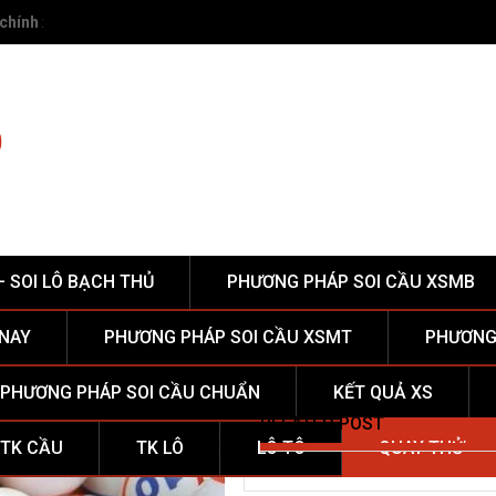
ính xác
Ô
– SOI LÔ BẠCH THỦ
PHƯƠNG PHÁP SOI CẦU XSMB
 NAY
PHƯƠNG PHÁP SOI CẦU XSMT
PHƯƠNG 
 bac - soi lô bạch thủ
PHƯƠNG PHÁP SOI CẦU CHUẨN
KẾT QUẢ XS
RELATED POST
TK CẦU
TK LÔ
LÔ TÔ
QUAY THỬ