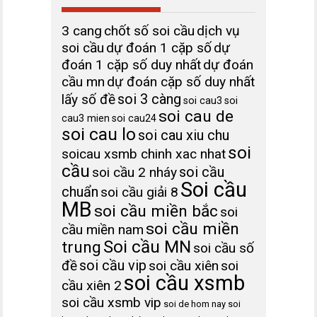
3 cang
chốt số soi cầu
dịch vụ
soi cầu
dự đoán 1 cặp số
dự
đoán 1 cặp số duy nhất
dự đoán
cầu mn
dự đoán cặp số duy nhất
soi 3 càng
lấy số đề
soi cau3
soi
soi cau de
cau3 mien
soi cau24
soi cau lo
soi cau xiu chu
soi
soicau xsmb chinh xac nhat
cầu
soi cầu
soi cầu 2 nháy
Soi cầu
chuẩn
soi cầu giải 8
MB
soi cầu miền bắc
soi
soi cầu miền
cầu miền nam
Soi cầu MN
trung
soi cầu số
soi cầu vip
đề
soi cầu xiên
soi
soi cầu xsmb
cầu xiên 2
soi cầu xsmb vip
soi de hom nay
soi