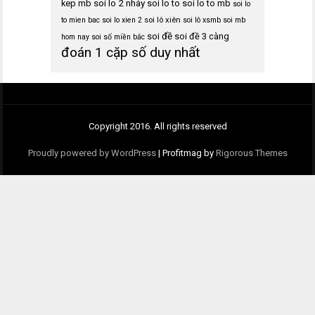
soi lo 2 nháy
kep mb
soi lo to
soi lo to mb
soi lo
soi lô xiên
to mien bac
soi lo xien 2
soi lô xsmb
soi mb
soi đề
soi đề 3 càng
hom nay
soi số miền bắc
đoán 1 cặp số duy nhất
Copyright 2016. All rights reserved
Proudly powered by WordPress
|
Profitmag by
Rigorous Themes