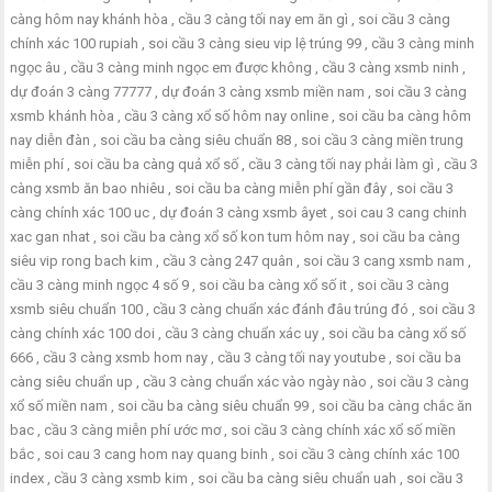
càng hôm nay khánh hòa , cầu 3 càng tối nay em ăn gì , soi cầu 3 càng
chính xác 100 rupiah , soi cầu 3 càng sieu vip lệ trúng 99 , cầu 3 càng minh
ngọc âu , cầu 3 càng minh ngọc em được không , cầu 3 càng xsmb ninh ,
dự đoán 3 càng 77777 , dự đoán 3 càng xsmb miền nam , soi cầu 3 càng
xsmb khánh hòa , cầu 3 càng xổ số hôm nay online , soi cầu ba càng hôm
nay diễn đàn , soi cầu ba càng siêu chuẩn 88 , soi cầu 3 càng miền trung
miễn phí , soi cầu ba càng quả xổ số , cầu 3 càng tối nay phải làm gì , cầu 3
càng xsmb ăn bao nhiêu , soi cầu ba càng miễn phí gần đây , soi cầu 3
càng chính xác 100 uc , dự đoán 3 càng xsmb âyet , soi cau 3 cang chinh
xac gan nhat , soi cầu ba càng xổ số kon tum hôm nay , soi cầu ba càng
siêu vip rong bach kim , cầu 3 càng 247 quân , soi cầu 3 cang xsmb nam ,
cầu 3 càng minh ngọc 4 số 9 , soi cầu ba càng xổ số it , soi cầu 3 càng
xsmb siêu chuẩn 100 , cầu 3 càng chuẩn xác đánh đâu trúng đó , soi cầu 3
càng chính xác 100 doi , cầu 3 càng chuẩn xác uy , soi cầu ba càng xổ số
666 , cầu 3 càng xsmb hom nay , cầu 3 càng tối nay youtube , soi cầu ba
càng siêu chuẩn up , cầu 3 càng chuẩn xác vào ngày nào , soi cầu 3 càng
xổ số miền nam , soi cầu ba càng siêu chuẩn 99 , soi cầu ba càng chắc ăn
bac , cầu 3 càng miễn phí ước mơ , soi cầu 3 càng chính xác xổ số miền
bắc , soi cau 3 cang hom nay quang binh , soi cầu 3 càng chính xác 100
index , cầu 3 càng xsmb kim , soi cầu ba càng siêu chuẩn uah , soi cầu 3