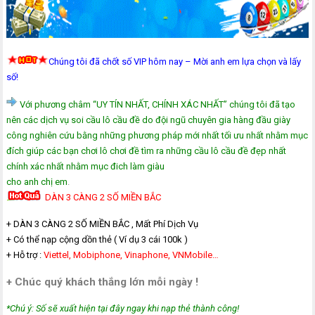
Chúng tôi đã chốt số VIP hôm nay – Mời anh em lựa chọn và lấy
số!
Với phương châm “UY TÍN NHẤT, CHÍNH XÁC NHẤT” chúng tôi đã tạo
nên các dịch vụ soi cầu lô cầu đề do đội ngũ chuyên gia hàng đầu giày
công nghiên cứu bằng những phương pháp mới nhất tối ưu nhất nhằm mục
đích giúp các bạn chơi lô chơi đề tìm ra những cầu lô cầu đề đẹp nhất
chính xác nhất nhằm mục đich làm giàu
cho anh chị em
.
DÀN 3 CÀNG 2 SỐ MIỀN BẮC
+ DÀN 3 CÀNG 2 SỐ MIỀN BẮC , Mất Phí Dịch Vụ
+ Có thể nạp cộng dồn thẻ ( Ví dụ 3 cái 100k )
+ Hỗ trợ :
Viettel, Mobiphone, Vinaphone, VNMobile…
+ Chúc quý khách thắng lớn mỗi ngày !
*Chú ý: Số sẽ xuất hiện tại đây ngay khi nạp thẻ thành công!