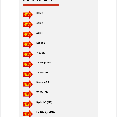
XSMB
XSMN
XSMT
Kết quả
Vietlott
XS Mega 6/45
XS Max 4D
Power 6/55
XS Max 3D
Bạch thủ (MB)
Lật liên tục (MB)