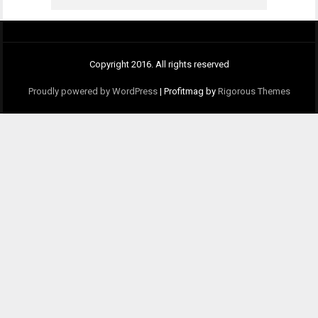
Copyright 2016. All rights reserved
Proudly powered by WordPress
|
Profitmag by
Rigorous Themes