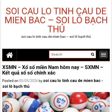
Skip
to
SOI CAU LO TINH CAU DE
content
MIEN BAC – SOI LÔ BẠCH
THỦ
soi cau lo tinh cau de mien bac – soi lô bạch thủ
XSMN – Xổ số miền Nam hôm nay – SXMN –
Kết quả xổ số chính xác
soi cau lo tinh cau de mien bac -
Posted on
05/05/2026
by
soi lô bạch thủ