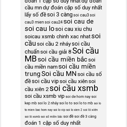
đoán 1 cặp số duy nhất
dự đoán
cầu mn
dự đoán cặp số duy nhất
soi 3 càng
lấy số đề
soi cau3
soi
soi cau de
cau3 mien
soi cau24
soi cau lo
soi cau xiu chu
soi
soicau xsmb chinh xac nhat
cầu
soi cầu
soi cầu 2 nháy
Soi cầu
chuẩn
soi cầu giải 8
MB
soi cầu miền bắc
soi
soi cầu miền
cầu miền nam
Soi cầu MN
trung
soi cầu số
soi cầu vip
đề
soi cầu xiên
soi
soi cầu xsmb
cầu xiên 2
soi cầu xsmb vip
soi de hom nay
soi
soi lo 2 nháy
kep mb
soi lo to
soi lo to mb
soi lo
soi lô xiên
to mien bac hom nay
soi lo vip
soi lo xien 2
soi đề
soi đề 3 càng
soi lô xsmb
soi số miền bắc
đoán 1 cặp số duy nhất