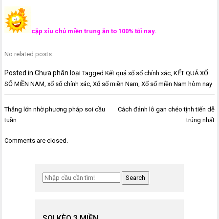
cặp xỉu chủ miền trung ăn to 100% tối nay.
No related posts.
Posted in Chưa phân loại
Tagged
Kết quả xổ số chính xác
,
KẾT QUẢ XỔ
SỐ MIỀN NAM
,
xổ số chính xác
,
Xổ số miền Nam
,
Xổ số miền Nam hôm nay
Điều
Thắng lớn nhờ phương pháp soi cầu
Cách đánh lô gan chéo tịnh tiến dễ
hướng
tuần
trúng nhất
bài
viết
Comments are closed.
Search
SOI KÈO 3 MIỀN