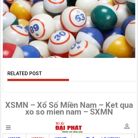
RELATED POST
XSMN – Xổ Số Miền Nam – Ket qua
xo so mien nam – SXMN