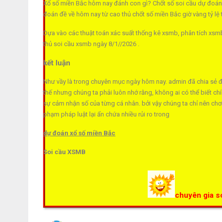
Xổ số miền Bắc hôm nay đánh con gì? Chốt số soi cầu dự đoán X
đoán đề về hôm nay từ cao thủ chốt số miền Bắc giờ vàng tỷ lệ 
Dựa vào các thuật toán xác suất thống kê xsmb, phân tích xsm
thủ soi cầu xsmb ngày 8/1//2026 .
kết luận
Như vầy là trong chuyên mục ngày hôm nay. admin đã chia sẻ 
thế nhưng chúng ta phải luôn nhớ rằng, không ai có thể biết ch
sự cảm nhận số của từng cá nhân. bởi vậy chúng ta chỉ nên chơi
phạm pháp luật lại ẩn chứa nhiều rủi ro trong
dự đoán xổ số miền Bắc
Soi cầu XSMB
chuyên gia s