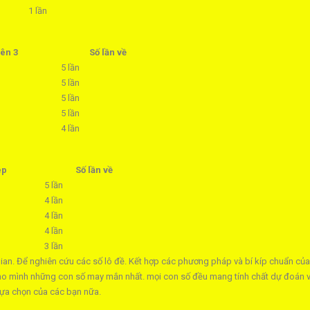
1 lần
iên 3
Số lần về
5 lần
5 lần
5 lần
5 lần
4 lần
ép
Số lần về
5 lần
4 lần
4 lần
4 lần
3 lần
 gian. Để nghiên cứu các số lô đề. Kết hợp các phương pháp và bí kíp chuẩn củ
c cho mình những con số may mắn nhất. mọi con số đều mang tính chất dự đoán 
lựa chọn của các bạn nữa.