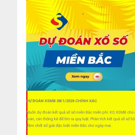
DỰ ĐOÁN XSMB 08/1/2026 CHÍNH XÁC
Muốn dự đoán kết quả xổ số miền Bắc miễn phí. KQ XSMB chủ 
toán, các thống kê để tìm ra quy luật. Phân tích kết quả xổ số 
đềm chốt số giải đặc biệt miền Bắc cho ngày mai.