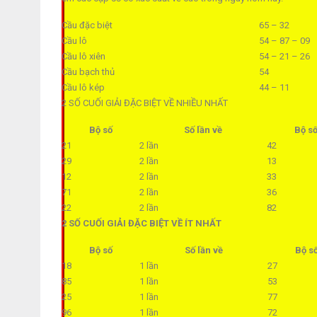
Cầu đặc biệt
65 – 32
Cầu lô
54 – 87 – 09
Cầu lô xiên
54 – 21 – 26
Cầu bạch thủ
54
Cầu lô kép
44 – 11
2 SỐ CUỐI GIẢI ĐẶC BIỆT VỀ NHIỀU NHẤT
Bộ số
Số lần về
Bộ s
21
2 lần
42
29
2 lần
13
12
2 lần
33
71
2 lần
36
22
2 lần
82
2 SỐ CUỐI GIẢI ĐẶC BIỆT VỀ ÍT NHẤT
Bộ số
Số lần về
Bộ s
18
1 lần
27
85
1 lần
53
25
1 lần
77
96
1 lần
72