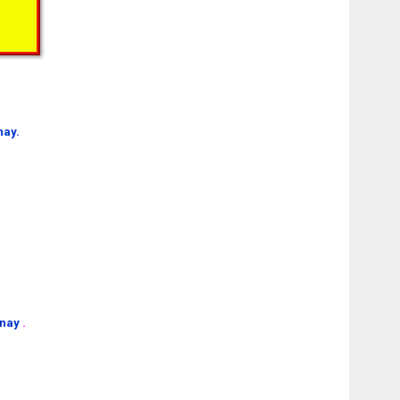
nay.
 nay
.