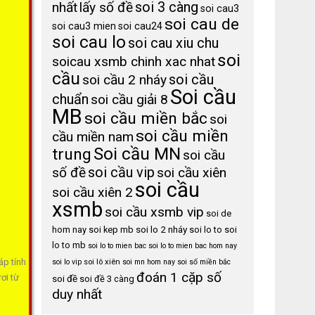
soi 3 càng
nhất
lấy số đề
soi cau3
soi cau de
soi cau3 mien
soi cau24
soi cau lo
soi cau xiu chu
soi
soicau xsmb chinh xac nhat
cầu
soi cầu
soi cầu 2 nháy
Soi cầu
chuẩn
soi cầu giải 8
MB
soi cầu miền bắc
soi
soi cầu miền
cầu miền nam
Soi cầu MN
trung
soi cầu
soi cầu vip
số đề
soi cầu xiên
soi cầu
soi cầu xiên 2
xsmb
soi cầu xsmb vip
soi de
soi lo 2 nháy
hom nay
soi kep mb
soi lo to
soi
lo to mb
soi lo to mien bac
soi lo to mien bac hom nay
áp tính
soi lô xiên
soi lo vip
soi mn hom nay
soi số miền bắc
đoán 1 cặp số
ơi từ
soi đề
soi đề 3 càng
duy nhất