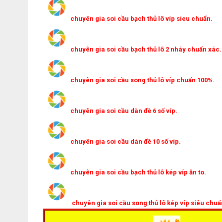
chuyên gia soi cầu bạch thủ lô víp sieu chuẩn.
chuyên gia soi cầu bạch thủ lô 2 nháy chuẩn xác.
chuyên gia soi cầu song thủ lô víp chuẩn 100%.
chuyên gia soi cầu dàn đề 6 số víp.
chuyên gia soi cầu dàn đề 10 số víp.
chuyên gia soi cầu bạch thủ lô kép víp ăn to.
chuyên gia soi cầu song thủ lô kép víp siêu chuẩ