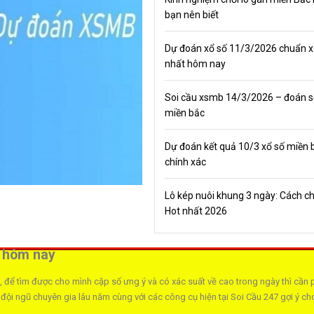
bạn nên biết
Dự đoán xổ số 11/3/2026 chuẩn 
nhất hôm nay
Soi cầu xsmb 14/3/2026 – đoán s
miền bắc
Dự đoán kết quả 10/3 xổ số miền 
chính xác
Lô kép nuôi khung 3 ngày: Cách ch
Hot nhất 2026
ề hôm nay
, để tìm được cho mình cặp số ưng ý và có xác suất về cao trong ngày thì cần 
ội ngũ chuyên gia lâu năm cùng với các công cụ hiện tại Soi Cầu 247 gợi ý ch