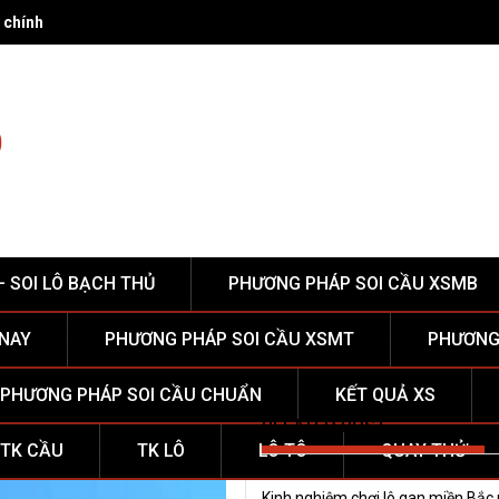
 chính xác
Ô
– SOI LÔ BẠCH THỦ
PHƯƠNG PHÁP SOI CẦU XSMB
ề hôm nay
 NAY
PHƯƠNG PHÁP SOI CẦU XSMT
PHƯƠNG 
 bac - soi lô bạch thủ
PHƯƠNG PHÁP SOI CẦU CHUẨN
KẾT QUẢ XS
RELATED POST
TK CẦU
TK LÔ
LÔ TÔ
QUAY THỬ
Kinh nghiệm chơi lô gan miền Bắc