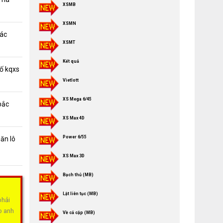
XSMB
XSMN
xác
XSMT
Kết quả
ố kqxs
Vietlott
XS Mega 6/45
bắc
XS Max 4D
Power 6/55
ăn lô
XS Max 3D
Bạch thủ (MB)
Lật liên tục (MB)
phải
o anh
Về cả cặp (MB)