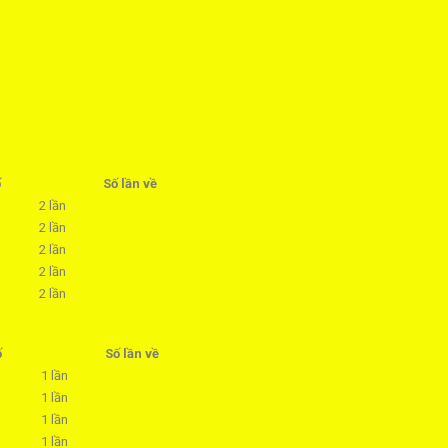
ố
Số lần về
2 lần
2 lần
2 lần
2 lần
2 lần
ố
Số lần về
1 lần
1 lần
1 lần
1 lần