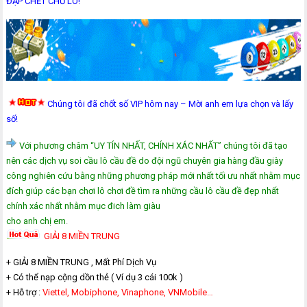
ĐẬP CHẾT CHỦ LÔ!
Chúng tôi đã chốt số VIP hôm nay – Mời anh em lựa chọn và lấy
số!
Với phương châm “UY TÍN NHẤT, CHÍNH XÁC NHẤT” chúng tôi đã tạo
nên các dịch vụ soi cầu lô cầu đề do đội ngũ chuyên gia hàng đầu giày
công nghiên cứu bằng những phương pháp mới nhất tối ưu nhất nhằm mục
đích giúp các bạn chơi lô chơi đề tìm ra những cầu lô cầu đề đẹp nhất
chính xác nhất nhằm mục đich làm giàu
cho anh chị em
.
GIẢI 8 MIỀN TRUNG
+ GIẢI 8 MIỀN TRUNG , Mất Phí Dịch Vụ
+ Có thể nạp cộng dồn thẻ ( Ví dụ 3 cái 100k )
+ Hỗ trợ :
Viettel, Mobiphone, Vinaphone, VNMobile…