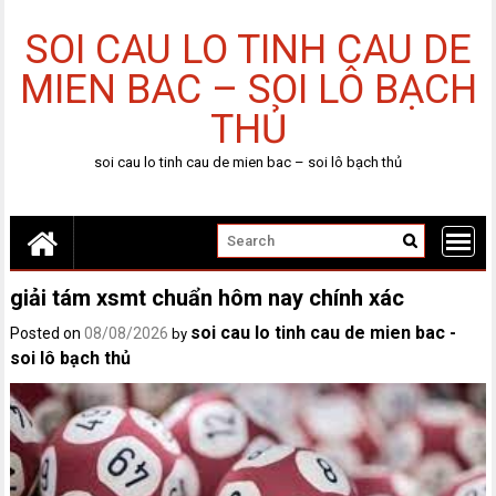
Skip
to
SOI CAU LO TINH CAU DE
content
MIEN BAC – SOI LÔ BẠCH
THỦ
soi cau lo tinh cau de mien bac – soi lô bạch thủ
giải tám xsmt chuẩn hôm nay chính xác
soi cau lo tinh cau de mien bac -
Posted on
08/08/2026
by
soi lô bạch thủ