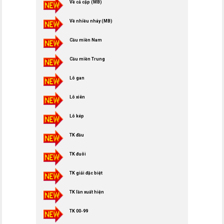
Về cả cặp (MB)
Về nhiều nháy (MB)
Cầu miền Nam
Cầu miền Trung
Lô gan
Lô xiên
Lô kép
TK đầu
TK đuôi
TK giải đặc biệt
TK lần xuất hiện
TK 00-99