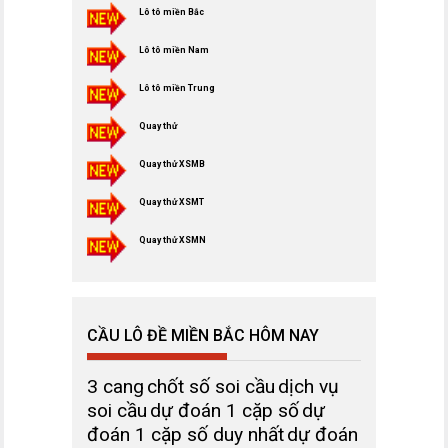
Lô tô miền Bắc
Lô tô miền Nam
Lô tô miền Trung
Quay thử
Quay thử XSMB
Quay thử XSMT
Quay thử XSMN
CẦU LÔ ĐỀ MIỀN BẮC HÔM NAY
3 cang
chốt số soi cầu
dịch vụ
soi cầu
dự đoán 1 cặp số
dự
đoán 1 cặp số duy nhất
dự đoán