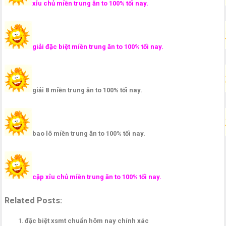
xỉu chủ miền trung ăn to 100% tối nay.
giải đặc biệt miền trung ăn to 100% tối nay.
giải 8 miền trung ăn to 100% tối nay.
bao lô miền trung ăn to 100% tối nay.
cặp xỉu chủ miền trung ăn to 100% tối nay.
Related Posts:
đặc biệt xsmt chuẩn hôm nay chính xác