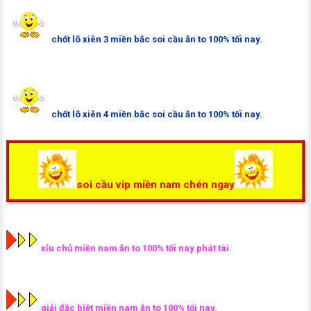
chốt lô xiên 3 miền bắc soi cầu ăn to 100% tối nay.
chốt lô xiên 4 miền bắc soi cầu ăn to 100% tối nay.
soi cầu vip miền nam chén ngay
xỉu chủ miền nam ăn to 100% tối nay phát tài.
giải đặc biệt miền nam ăn to 100% tối nay.