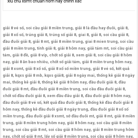
xíu chủ xsmt chuẩn hôm nay chính xác
giải 8 vé số, soi cầu giải 8 miền trung, giải 8 là đầu hay đuôi, giải 8,
giải 8 xổ số, trúng giải 8, trúng số giải 8, giai 8, giải 8, soi cầu giải 8,
đầu đuôi giải 8, giải 8 mt, giải 8 miền trung, giai 8 mien trung, soi cầu
giải 8 miền trung, tính giải 8, giải 8 hôm nay, giải tám mt, soi cầu giái
tám, giải 8 đề, giải 8 víp, chốt số giải 8, xem giải 8, soi cầu giải 8 hôm
nay, giải 8 ăn bao nhiêu, chốt số giải tám, giải 8 miền trung hôm nay,
giải 8 xsmt, giải 8 xổ số, giải 8 xổ số miền trung, giải 8 vé số, kết quả
giải 8, kqxs giải 8 mb, kqxs giải8, giải 8 ngày mai, thống kê giải 8 ngày
mai, thống kê giải 8, thống kê giải 8 hôm nay, đầu đuôi giải 8, đầu
đuôi giải 8 mt, đầu đuôi giải 8 miền trung, soi cầu đầu đuôi giải 8,
chốt số đầu đuôi giải 8, xem đầu đâu giải 8, đầu đuôi giải 8 hôm nay,
đầu đuôi giải 8 vé số, kết quả đầu đuôi giải 8, thống kê đầu đuôi giải 8
hôm nay, thống kê đầu đuôi giải 8 ngày trung, đầu đuôi giải 8 xổ số
miền trung, đầu đuôi giải 8 xsmt, sớ đầu đuôi mt, giải 8 mt, giải 8 miền
trung, giải 8 miền trung hôm nay, giải 8 hôm nay, soi cầu giải 8 miền
trung, soi cầu giải 8 mt, soi cầu giải 8 hôm nay, giải 8 miền trung hôm
nay, chốt số giải 8 mt, lấy số giải 8 miền trung, soi cầu giải 8 hôm nay,