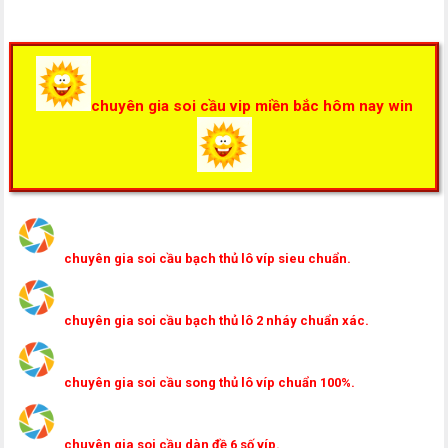
chuyên gia soi cầu vip miền bắc hôm nay win
chuyên gia soi cầu bạch thủ lô víp sieu chuẩn.
chuyên gia soi cầu bạch thủ lô 2 nháy chuẩn xác.
chuyên gia soi cầu song thủ lô víp chuẩn 100%.
chuyên gia soi cầu dàn đề 6 số víp.