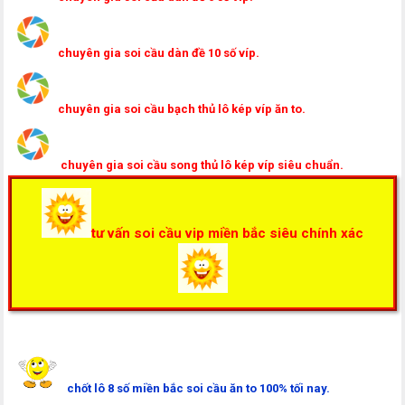
chuyên gia soi cầu dàn đề 10 số víp.
chuyên gia soi cầu bạch thủ lô kép víp ăn to.
chuyên gia soi cầu song thủ lô kép víp siêu chuẩn.
tư vấn soi cầu vip miền bắc siêu chính xác
chốt lô 8 số miền bắc soi cầu ăn to 100% tối nay.