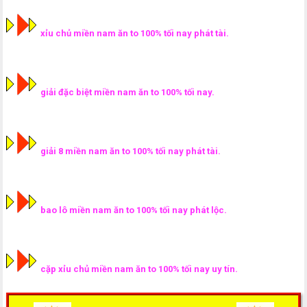
xỉu chủ miền nam ăn to 100% tối nay phát tài.
giải đặc biệt miền nam ăn to 100% tối nay.
giải 8 miền nam ăn to 100% tối nay phát tài.
bao lô miền nam ăn to 100% tối nay phát lộc.
cặp xỉu chủ miền nam ăn to 100% tối nay uy tín.