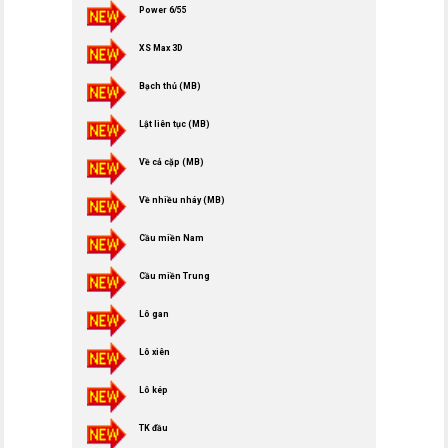
Power 6/55
XS Max 3D
Bạch thủ (MB)
Lật liên tục (MB)
Về cả cặp (MB)
Về nhiều nháy (MB)
Cầu miền Nam
Cầu miền Trung
Lô gan
Lô xiên
Lô kép
TK đầu