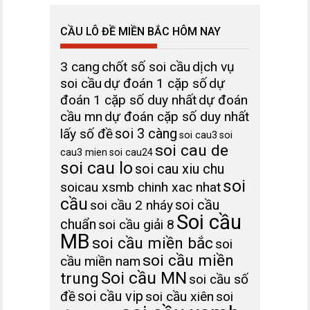
CẦU LÔ ĐỀ MIỀN BẮC HÔM NAY
3 cang
chốt số soi cầu
dịch vụ
soi cầu
dự đoán 1 cặp số
dự
đoán 1 cặp số duy nhất
dự đoán
cầu mn
dự đoán cặp số duy nhất
soi 3 càng
lấy số đề
soi cau3
soi
soi cau de
cau3 mien
soi cau24
soi cau lo
soi cau xiu chu
soi
soicau xsmb chinh xac nhat
cầu
soi cầu
soi cầu 2 nháy
Soi cầu
chuẩn
soi cầu giải 8
MB
soi cầu miền bắc
soi
soi cầu miền
cầu miền nam
Soi cầu MN
trung
soi cầu số
soi cầu vip
đề
soi cầu xiên
soi