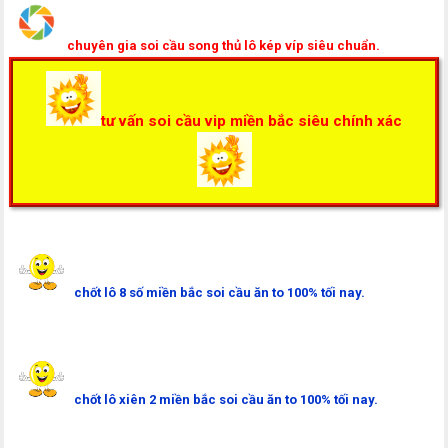
chuyên gia soi cầu song thủ lô kép víp siêu chuẩn.
tư vấn soi cầu vip miền bắc siêu chính xác
chốt lô 8 số miền bắc soi cầu ăn to 100% tối nay.
chốt lô xiên 2 miền bắc soi cầu ăn to 100% tối nay.