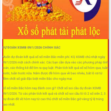
DỰ ĐOÁN XSMB 09/1/2026 CHÍNH XÁC
Muốn dự đoán kết quả xổ số miền Bắc miễn phí. KQ XSMB chủ nhật ngày
09/1/2026 một cách chính xác. Các bạn cần dựa vào các phương pháp tính
toán, các thống kê để tìm ra quy luật. Phân tích kết quả xổ số hôm qua, tuần
trước, tuần trước nữa. Nắm được đề hôm qua về bao nhiêu, bắt lô rơi từ
đềm chốt số giải đặc biệt miền Bắc cho ngày mai.
Xổ số miền Bắc hôm nay đánh con gì? Chốt số soi cầu dự đoán XSMB
09/1/2026. Từ các phân tích kết quả và chốt số soi cầu lô tô 2 số xiên 2, 3.
Dự đoán đề về hôm nay từ cao thủ chốt số miền Bắc giờ vàng tỷ lệ trúng
cao nhất.